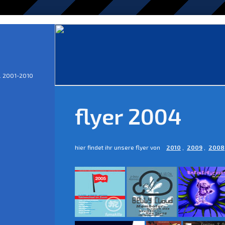
. 2001-2010
flyer 2004
hier findet ihr unsere flyer von
2010
,
2009
,
2008